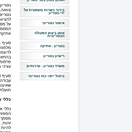
הסכם ממון בפני נוטריון
נוטריו
צוואה,
בירור כשרות משפטית על
ידי נוטריון
נוטריו
להציגם
אישור נוטריוני
על מסמ
המסמך 
אופן ביצוע הפעולה
אתיקה 
הנוטריונית
נוטריון - אתיקה
לדוגמא
רישיון נוטריון
בהתאם 
פרסומת
משרד נוטריון - שירותים
עורכי ה
ביטול ייפוי כוח נוטריוני
עבודה מ
שאיננו
תועלת 
כללי א
כללי א
מסמך, 
זהות, 
להיות 