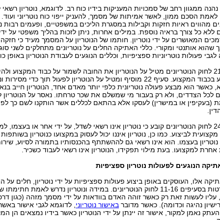
ן נהנה ממגוון רחב של סמכויות המעניקות בידיו כוח רב. לדוגמא, נוטריון רשאי
 לאמת הסכם ממון, לאשר אמיתות של מסמך, להעניק ייפוי כוח נוטריוני ועוד. 
נים מהווים ראיות חזקות וקבילות במסגרת הליכים במשפטיים, ופעמים רבות ני
 ללא כל צורך בראיה נוספת. במילים אחרות, ניתן לזכות בהליך משפטי על יד
כים המאושרים על ידי נוטריון. חותמו של הנוטריון על המסמך מעיד כי חזקה 
שהוא אותנטי ומקורי. כללי האתיקה החלים על נוטריונים מתחלקים לשני סוגי
לגבי פעולות נוטריוניות ספציפיות, וכללים הנוגעים לעבודת הנוטריון באופן כול
סעיף 21 לחוק הנוטריונים מטיל על הנוטריון את החובה לשמור על כבוד המקצוע ולה
מלפגוע בכבוד המקצוע. סעיף 22 מוסיף ומטיל על הנוטריון לפעול תוך כדי מסירו
, כאשר הוא מבצע פעולה נוטריונית כלפי יותר מאדם אחד, הנוטריון חייב בנא
לכל הצדדים, ולא רק בעבור מי שמשלם את שכר טרחתו. נאסר על הנוטריון 
 (בעקיפין או במישרין) לעסקו אלא בהתאם לכללים אשר הותקנו לשם כך לפי
דין.
סעיף 24 לחוק הנוטריונים קובע כי נוטריון אינו רשאי לשדל, על ידי אחר או בעצמו, למ
קצועית לביצוע. כמו כן, נוטריון איננו יכול לעסוק במקצועו כנוטריון בשותפות
 נוטריון בעצמו. הוא אינו רשאי גם לההשתתף בהכנסותיו בתמורה לסיוע, שירו
אחרת למקצועו. בעת מילוי תפקידו, הנוטריון אינו רשאי לעבוד כשכיר.
תיקה הנוגעים לפעולות נוטריון ספציפיות
תיקה אלו, העוסקים באופן ביצוע פעולות ספציפיות על ידי נוטריון, חלים על ה
המפורטות בסעיפים 11-16 לחוק הנוטריונים. במידה ונוטריון נדרש לאמת חתימ
עליו לעשות זאת רק כאשר זוהה האדם בוודאות על ידי מסמך מזהה (כגון דרכו
רישיון נהיגה וכדומה). כאשר מדובר
באישור נוטריוני
, לדוגמא לגבי אישור באשר
העתק נאמן למקור, אישור זה יינתן על ידי הנוטריון כאשר בידיו נמצאים הן המק