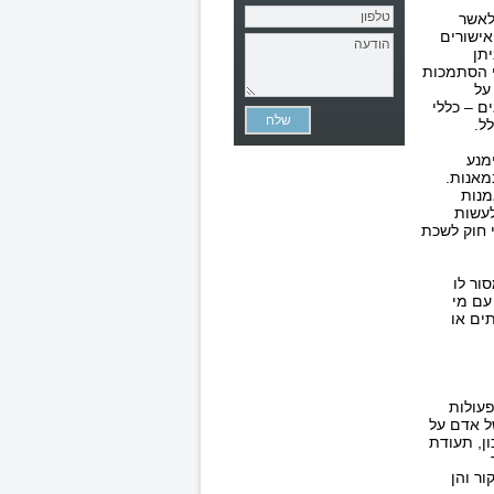
 לאשר
אישורים
תן
י הסתמכות
על
ם – כללי
ל.
ימנע
ת ונמאנות.
מנות
לעשות
 חוק לשכת
סור לו
 עם מי
תים או
פעולות
תו של אדם על
ן, תעודת
ור והן