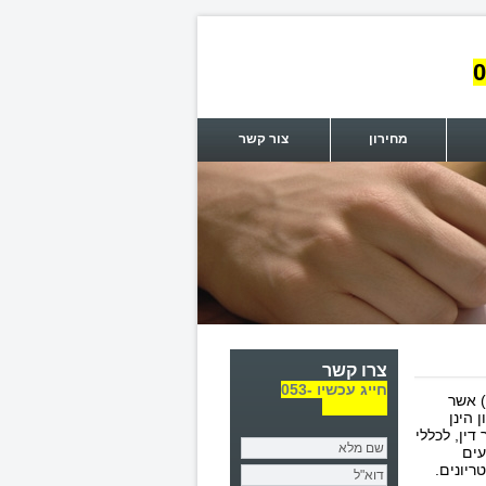
0
מחירון
צור קשר
צרו קשר
חייג עכשיו 053-
) אשר
7101175
 הינן
דין, לכללי
עים