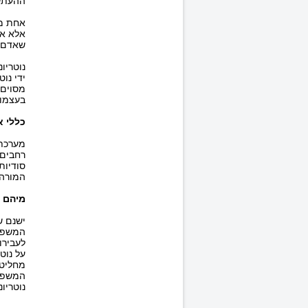
ההעתק
אחת מסמ
אלא אם
שאדם ז
נוטריו
ידי נו
מסוים 
בעצמו 
כללי א
מערכת 
רחבים 
סודיות
המורה 
מיהם 
ישנם ש
המשפטי
לעבירו
על נוט
מחליט 
המשפטי
נוטריונ