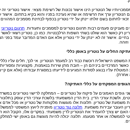
.
כויותיו של הנוטריון הינו אישור נכונות של רשימת מצאי. אישור נוטריוני זה ל
 הנוטריון ערך את הרשימה או שהיא נערכה בפניו והוא בקיא בתחום. אישור ע
כאי לחתום בשם זולתו יינתן על ידי נוטריון בכפוף לבחינת מסמכים המהווים 
נים מעניקים פעמים רבות תרגום נוטריונים למסמכים ותעודות.
תרגום נוטריוני
י
טריון רק כאשר הוא שולט בשתי השפות הרלבנטיות. כמו כן, נוטריון רשאי לאשר 
בחיים. אישור זה לא יינתן על ידי נוטריון אלא אם האדם המדובר עמד בפני הנו
וזוהה.
תיקה החלים על נוטריון באופן כללי
המשפט הישראלית רוכשת כבוד רב למעמד הנוטריון. אי לכך, חלים עליו כללי
כאשר המרכזיים ביניהם הן – חובת מתן שירות בנאמנות, מקצועיות ומסוריות,
 המוטלת עליו בנוגע לסודות המגיעים לידיעתו במסגרת עבודתו (אלא אם קיים 
אחרת).
הגופים המפקחים על כללי האתיקה?
ני גופים האמונים על פיקוח על נוטריונים – המחלקה לרישוי נוטריונים במשרד
ם, ולשכת עורכי הדין. בית הדין המשמעתי בלשכת עורכי הדין עוסק בתלונות 
ת משמעת של נוטריון. תלונות אלו מוגשות מלקוחות של נוטריון או מכל אדם א
ריון העובר עבירות משמעת.
תלונה נגד נוטריון
מופנית ליועץ המשפטי לממשל
האם יש צורך להעמיד את הנוטריון לדין משמעתי. במקרים אלו, הקובל הוא הי
 לממשלה או אחר מטעמו. תלונה יכולה להיות מוגשת גם באופן ישי למחלקה
ים.