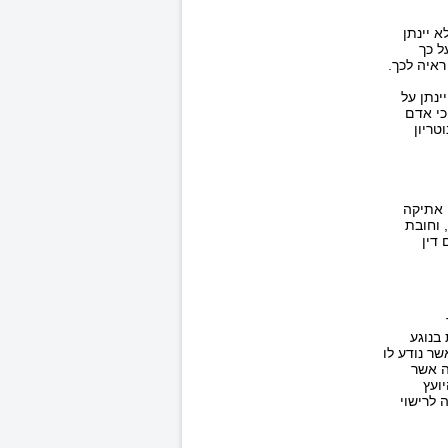
א יינתן
ל כך
ראיה לכך.
ינתן על
כי אדם
טריון
 אתיקה
 וחובת
דין
בנוגע
שר נודע לו
ה אשר
ועץ
 לרישוי